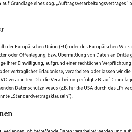
en auf Grundlage eines sog. „Auftragsverarbeitungsvertrages“ 
er
rhalb der Europäischen Union (EU) oder des Europäischen Wirts
r oder Offenlegung, bzw. Übermittlung von Daten an Dritte ges
age Ihrer Einwilligung, aufgrund einer rechtlichen Verpflichtu
 oder vertraglicher Erlaubnisse, verarbeiten oder lassen wir di
 verarbeiten. D.h. die Verarbeitung erfolgt z.B. auf Grundlage
enden Datenschutzniveaus (z.B. für die USA durch das „Privacy
nannte „Standardvertragsklauseln“).
onen
zu verlangen, ob betreffende Daten verarbeitet werden und auf