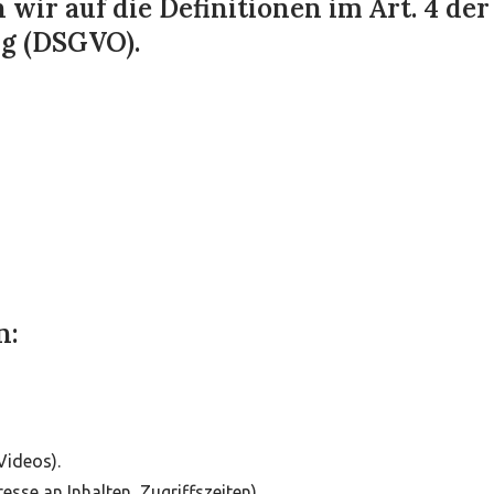
wir auf die Definitionen im Art. 4 der
g (DSGVO).
n:
Videos).
esse an Inhalten, Zugriffszeiten).