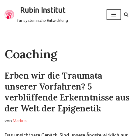
Rubin Institut
Zum
für systemische Entwicklung
Inhalt
springen
Coaching
Erben wir die Traumata
unserer Vorfahren? 5
verblüffende Erkenntnisse aus
der Welt der Epigenetik
von
Markus
Das unsichtbare Gepäck: Sind unsere Ängste wirklich nur