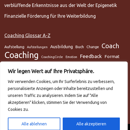
verblüffende Erkenntnisse aus der Welt der Epigenetik
Finanzielle Förderung für Ihre Weiterbildung
Coaching Glossar A-Z
Coach
Ausbildung
Aufstellung
Buch
Change
Aufstellungen
Coaching
Feedback
Format
CoachingCircle
Emotion
Gesundheit
Gesundheitscoach
Gehirn
Glaube
Wir legen Wert auf Ihre Privatsphäre.
Lunge
Meditation
Glaubenssysteme
Loslassen
Lösungsorientiert
Wir verwenden Cookies, um Ihr Surferlebnis zu verbessern,
Mentaltraining
Mental
mentale Gesundheit
Metamodell
personalisierte Anzeigen oder Inhalte bereitzustellen und
NLP
Podcast
Practitioner
Rapport
Selbstmanagement
Six-Step
unseren Traffic zu analysieren. Indem Sie auf "Alle
Systemisch
Somatic Release
Stress
akzeptieren" klicken, stimmen Sie der Verwendung von
Cookies zu.
Trance
systemische Aufstellungen
Teilnehmer
Training
Team
Video
Trauma
Trauer
Zeitmanagement
VAKOG
Verhalten
Ziele
Alle ablehnen
Alle akzeptieren