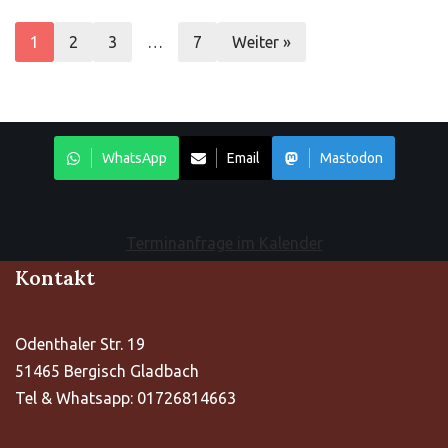
1
2
3
…
7
Weiter »
WhatsApp
Email
Mastodon
Terminanfrage im Kalender
Kontakt
Odenthaler Str. 19
51465 Bergisch Gladbach
Tel & Whatsapp: 01726814663