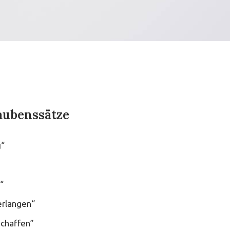
aubenssätze
g“
“
verlangen“
schaffen”