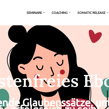
SEMINARE
COACHING
SOMATIC RELEASE
stenfreies Eb
nde Glaubenssätze, um 