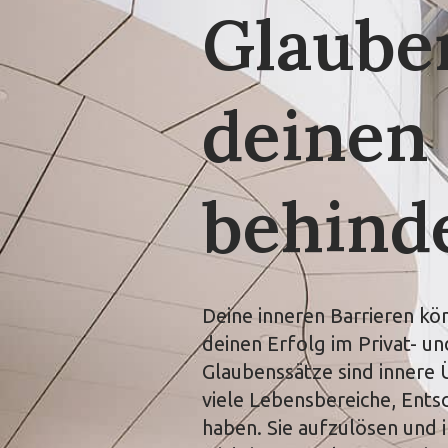
Glaube
deinen
behind
Deine inneren Barrieren kö
deinen Erfolg im Privat- 
Glaubenssätze sind innere
viele Lebensbereiche, Ent
haben. Sie aufzulösen und i