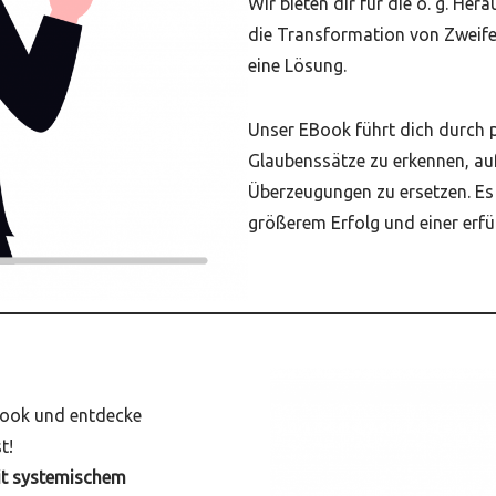
Wir bieten dir für die o. g. H
die Transformation von Zweife
eine Lösung.
Unser EBook führt dich durch 
Glaubenssätze zu erkennen, au
Überzeugungen zu ersetzen. Es i
größerem Erfolg und einer erfül
ook und entdecke
t!
it systemischem