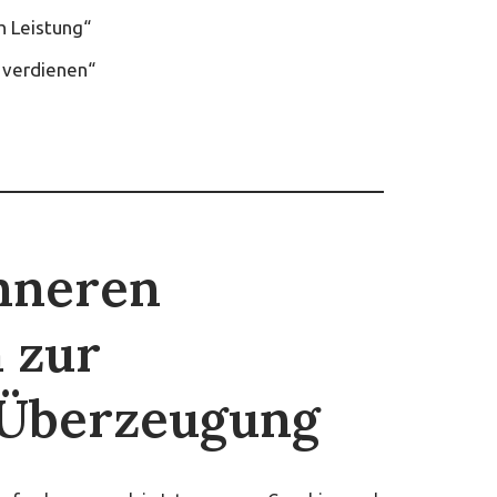
h Leistung“
d verdienen“
nneren
 zur
 Überzeugung