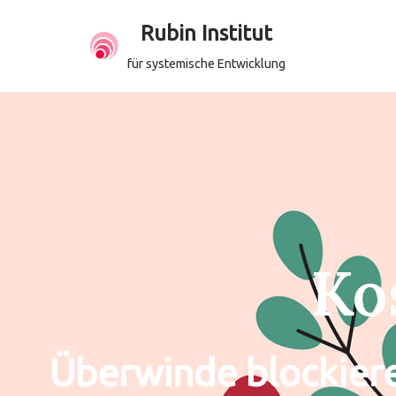
Rubin Institut
Zum
für systemische Entwicklung
Inhalt
springen
Ko
Überwinde blockiere