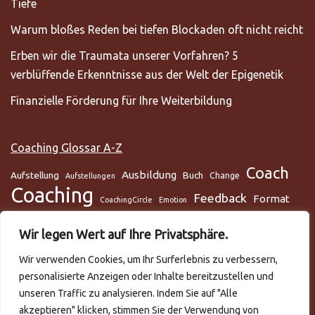
Tiefe
Warum bloßes Reden bei tiefen Blockaden oft nicht reicht
Erben wir die Traumata unserer Vorfahren? 5
verblüffende Erkenntnisse aus der Welt der Epigenetik
Finanzielle Förderung für Ihre Weiterbildung
Coaching Glossar A-Z
Coach
Ausbildung
Aufstellung
Buch
Change
Aufstellungen
Coaching
Feedback
Format
CoachingCircle
Emotion
Gesundheit
Gesundheitscoach
Gehirn
Glaube
Wir legen Wert auf Ihre Privatsphäre.
Lunge
Meditation
Glaubenssysteme
Loslassen
Lösungsorientiert
Wir verwenden Cookies, um Ihr Surferlebnis zu verbessern,
Mentaltraining
Mental
mentale Gesundheit
Metamodell
personalisierte Anzeigen oder Inhalte bereitzustellen und
NLP
Podcast
Practitioner
Rapport
Selbstmanagement
Six-Step
unseren Traffic zu analysieren. Indem Sie auf "Alle
Systemisch
Somatic Release
Stress
akzeptieren" klicken, stimmen Sie der Verwendung von