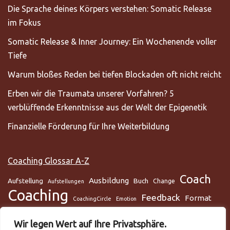
Die Sprache deines Körpers verstehen: Somatic Release
im Fokus
Somatic Release & Inner Journey: Ein Wochenende voller
Tiefe
Warum bloßes Reden bei tiefen Blockaden oft nicht reicht
Erben wir die Traumata unserer Vorfahren? 5
verblüffende Erkenntnisse aus der Welt der Epigenetik
Finanzielle Förderung für Ihre Weiterbildung
Coaching Glossar A-Z
Coach
Ausbildung
Aufstellung
Buch
Change
Aufstellungen
Coaching
Feedback
Format
CoachingCircle
Emotion
Gesundheit
Gesundheitscoach
Gehirn
Glaube
Wir legen Wert auf Ihre Privatsphäre.
Lunge
Meditation
Glaubenssysteme
Loslassen
Lösungsorientiert