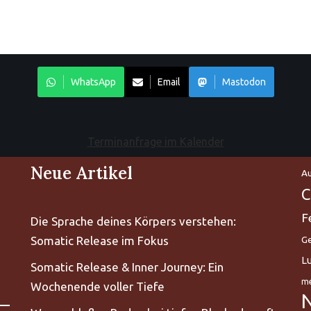
WhatsApp
Email
Mastodon
Terminanfrage im Kalender
Neue Artikel
Au
C
F
Die Sprache deines Körpers verstehen:
Somatic Release im Fokus
Ge
L
Somatic Release & Inner Journey: Ein
me
Wochenende voller Tiefe