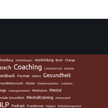
Ausbildung
fstellung
Buch
Change
Aufstellungen
Coaching
oach
CoachingCircle
Emotion
Gesundheit
eedback
Format
Gehirn
sundheitscoach
Glaube
Glaubenssysteme
Loslassen
Mental
unge
Meditation
Lösungsorientiert
Mentaltraining
ntale Gesundheit
Metamodell
NLP
Podcast
Practitioner
Rapport
Selbstmanagement