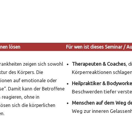
onen lösen
Für wen ist dieses Seminar / A
Therapeuten & Coaches
, 
Krankheiten zeigen sich sowohl
Körperreaktionen schlagen
ktur des Körpers. Die
tionen auf emotionale oder
Heilpraktiker & Bodyworke
se“. Damit kann der Betroffene
Beschwerden tiefer verst
 reagieren, ohne in
Menschen auf dem Weg der
ösen sich die körperlichen
Weg zur inneren Gelassenh
n.