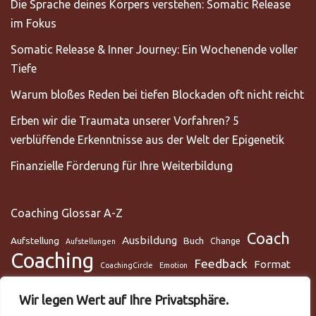
Die Sprache deines Körpers verstehen: Somatic Release
im Fokus
Somatic Release & Inner Journey: Ein Wochenende voller
Tiefe
Warum bloßes Reden bei tiefen Blockaden oft nicht reicht
Erben wir die Traumata unserer Vorfahren? 5
verblüffende Erkenntnisse aus der Welt der Epigenetik
Finanzielle Förderung für Ihre Weiterbildung
Coaching Glossar A-Z
Coach
Ausbildung
Aufstellung
Buch
Change
Aufstellungen
Coaching
Feedback
Format
CoachingCircle
Emotion
Gesundheit
Gesundheitscoach
Gehirn
Glaube
Wir legen Wert auf Ihre Privatsphäre.
Lunge
Meditation
Glaubenssysteme
Loslassen
Lösungsorientiert