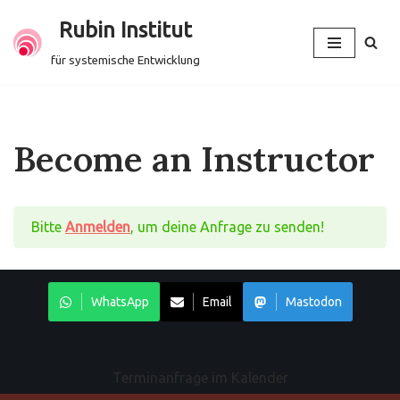
Rubin Institut
Zum
für systemische Entwicklung
Inhalt
springen
Become an Instructor
Bitte
Anmelden
, um deine Anfrage zu senden!
WhatsApp
Email
Mastodon
Terminanfrage im Kalender