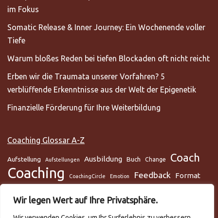
im Fokus
Somatic Release & Inner Journey: Ein Wochenende voller
Tiefe
Warum bloßes Reden bei tiefen Blockaden oft nicht reicht
Erben wir die Traumata unserer Vorfahren? 5
verblüffende Erkenntnisse aus der Welt der Epigenetik
Finanzielle Förderung für Ihre Weiterbildung
Coaching Glossar A-Z
Coach
Ausbildung
Aufstellung
Buch
Change
Aufstellungen
Coaching
Feedback
Format
CoachingCircle
Emotion
Gesundheit
Gesundheitscoach
Gehirn
Glaube
Wir legen Wert auf Ihre Privatsphäre.
Lunge
Meditation
Glaubenssysteme
Loslassen
Lösungsorientiert
Wir verwenden Cookies, um Ihr Surferlebnis zu verbessern,