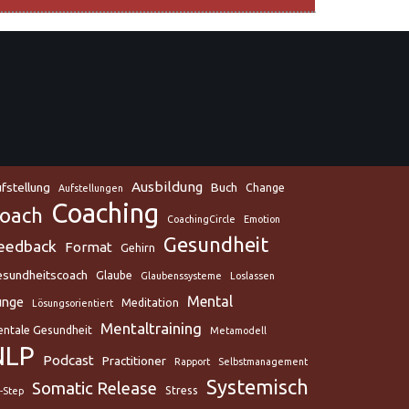
Ausbildung
fstellung
Buch
Change
Aufstellungen
Coaching
oach
CoachingCircle
Emotion
Gesundheit
eedback
Format
Gehirn
sundheitscoach
Glaube
Glaubenssysteme
Loslassen
Mental
unge
Meditation
Lösungsorientiert
Mentaltraining
ntale Gesundheit
Metamodell
NLP
Podcast
Practitioner
Rapport
Selbstmanagement
Systemisch
Somatic Release
Stress
x-Step