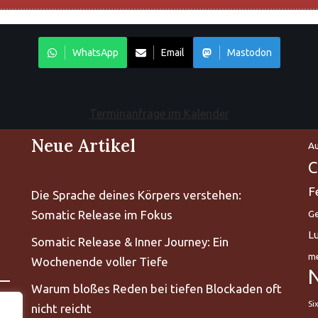
WhatsApp
Email
Mastodon
Terminanfrage im Kalender
Neue Artikel
Au
C
F
Die Sprache deines Körpers verstehen:
Somatic Release im Fokus
Ge
L
Somatic Release & Inner Journey: Ein
me
Wochenende voller Tiefe
Warum bloßes Reden bei tiefen Blockaden oft
Si
nicht reicht