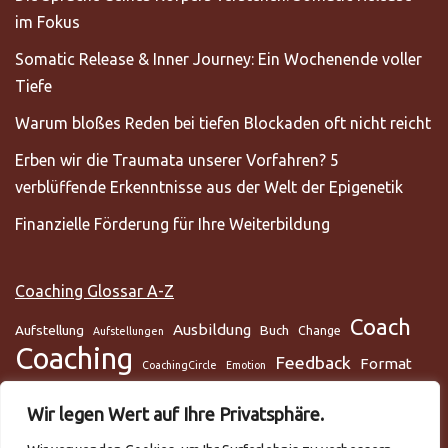
im Fokus
Somatic Release & Inner Journey: Ein Wochenende voller
Tiefe
Warum bloßes Reden bei tiefen Blockaden oft nicht reicht
Erben wir die Traumata unserer Vorfahren? 5
verblüffende Erkenntnisse aus der Welt der Epigenetik
Finanzielle Förderung für Ihre Weiterbildung
Coaching Glossar A-Z
Coach
Ausbildung
Aufstellung
Buch
Change
Aufstellungen
Coaching
Feedback
Format
CoachingCircle
Emotion
Gesundheit
Gesundheitscoach
Gehirn
Glaube
Wir legen Wert auf Ihre Privatsphäre.
Lunge
Meditation
Glaubenssysteme
Loslassen
Lösungsorientiert