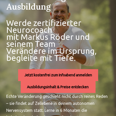
Ausbildung
Werde zertifizierter
Neurocoach
mit Markus Röder und
seinem Team
Verändere im Ursprung,
begleite mit Tiefe.
Jetzt kostenfrei zum Infoabend anmelden
Ausbildungsinhalt & Preise entdecken
Echte Veränderung geschieht nicht durch reines Reden
– sie findet auf Zellebene in deinem autonomen
Nervensystem statt. Lerne in 6 Monaten die