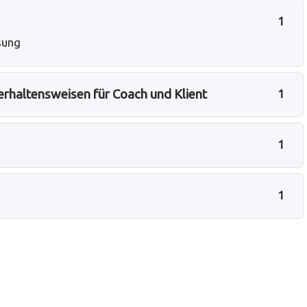
1
sung
rhaltensweisen für Coach und Klient
1
1
1