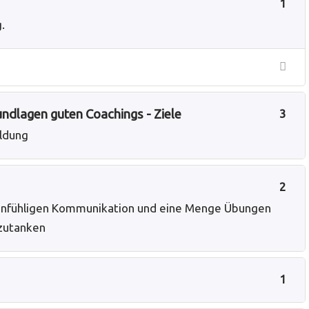
1
.
undlagen guten Coachings - Ziele
3
ildung
2
feinfühligen Kommunikation und eine Menge Übungen
fzutanken
1