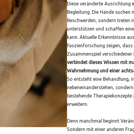
Diese veränderte Ausrichtung e
Begleitung. Die Hände suchen n
Beschwerden, sondern treten in
unterstützen und schaffen ei
kann. Aktuelle Erkenntnisse a
Faszienforschung zeigen, dass
Zusammenspiel verschiedener 
verbindet dieses Wissen mit ma
Wahrnehmung und einer achts
So entsteht eine Behandlung, i
nebeneinanderstehen, sondern 
bestehende Therapiekonzepte z
erweitern.
Denn manchmal beginnt Verände
Sondern mit einer anderen Frag