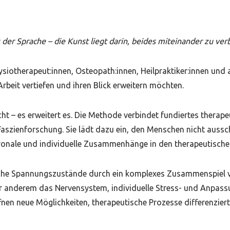
der Sprache – die Kunst liegt darin, beides miteinander zu ver
ysiotherapeut:innen, Osteopath:innen, Heilpraktiker:innen und
rbeit vertiefen und ihren Blick erweitern möchten.
t – es erweitert es. Die Methode verbindet fundiertes therape
szienforschung. Sie lädt dazu ein, den Menschen nicht aussch
uronale und individuelle Zusammenhänge in den therapeutische
iche Spannungszustände durch ein komplexes Zusammenspiel ve
er anderem das Nervensystem, individuelle Stress- und Anpas
nen neue Möglichkeiten, therapeutische Prozesse differenziert