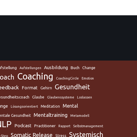
Ausbildung
fstellung
Buch
Change
Aufstellungen
Coaching
oach
CoachingCircle
Emotion
Gesundheit
eedback
Format
Gehirn
sundheitscoach
Glaube
Glaubenssysteme
Loslassen
Mental
unge
Meditation
Lösungsorientiert
Mentaltraining
ntale Gesundheit
Metamodell
NLP
Podcast
Practitioner
Rapport
Selbstmanagement
Systemisch
Somatic Release
Stress
x-Step