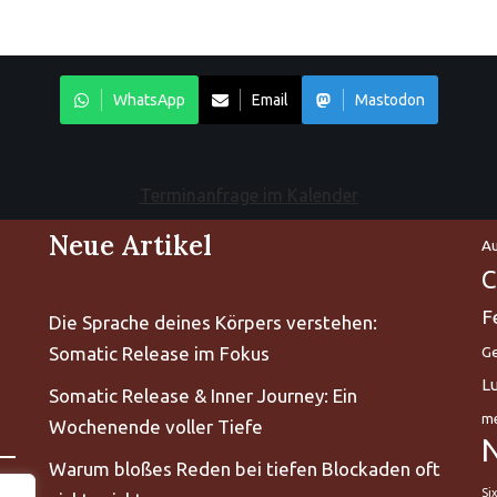
WhatsApp
Email
Mastodon
Terminanfrage im Kalender
Neue Artikel
Au
C
F
Die Sprache deines Körpers verstehen:
Somatic Release im Fokus
Ge
L
Somatic Release & Inner Journey: Ein
me
Wochenende voller Tiefe
Warum bloßes Reden bei tiefen Blockaden oft
Si