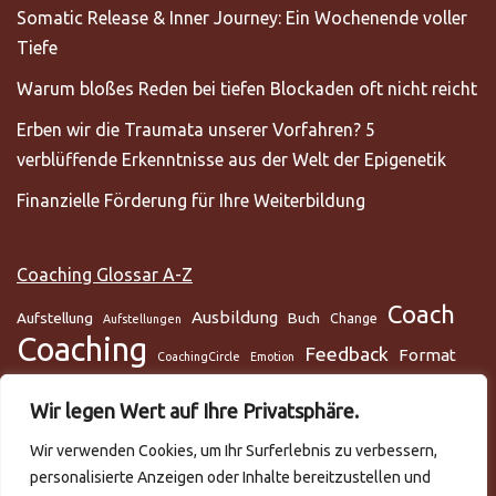
Somatic Release & Inner Journey: Ein Wochenende voller
Tiefe
Warum bloßes Reden bei tiefen Blockaden oft nicht reicht
Erben wir die Traumata unserer Vorfahren? 5
verblüffende Erkenntnisse aus der Welt der Epigenetik
Finanzielle Förderung für Ihre Weiterbildung
Coaching Glossar A-Z
Coach
Ausbildung
Aufstellung
Buch
Change
Aufstellungen
Coaching
Feedback
Format
CoachingCircle
Emotion
Gesundheit
Gesundheitscoach
Gehirn
Glaube
Wir legen Wert auf Ihre Privatsphäre.
Lunge
Meditation
Glaubenssysteme
Loslassen
Lösungsorientiert
Wir verwenden Cookies, um Ihr Surferlebnis zu verbessern,
Mentaltraining
Mental
mentale Gesundheit
Metamodell
personalisierte Anzeigen oder Inhalte bereitzustellen und
NLP
Podcast
Practitioner
Rapport
Selbstmanagement
Six-Step