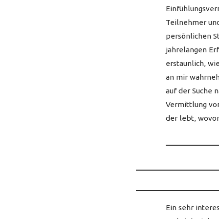
Einfühlungsver
Teilnehmer und
persönlichen St
jahrelangen Er
erstaunlich, w
an mir wahrneh
auf der Suche 
Vermittlung vo
der lebt, wovon
Ein sehr inter