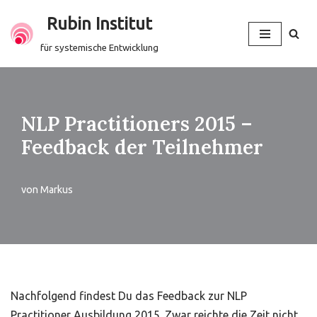
Rubin Institut
Zum
für systemische Entwicklung
Inhalt
springen
NLP Practitioners 2015 –
Feedback der Teilnehmer
von
Markus
Nachfolgend findest Du das Feedback zur NLP
Practitioner Ausbildung 2015. Zwar reichte die Zeit nicht