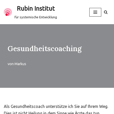
Rubin Institut
Zum
für systemische Entwicklung
Inhalt
springen
Gesundheitscoaching
von
Markus
Als Gesundheitscoach unterstütze ich Sie auf Ihrem Weg.
Dies ist nicht Heilung in dem Sinne wie Ärzte das tun,