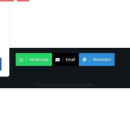
WhatsApp
Email
Mastodon
Terminanfrage im Kalender
Neue Artikel
Au
C
F
Die Sprache deines Körpers verstehen:
Somatic Release im Fokus
Ge