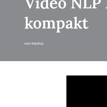
Video NLP 
kompakt
von
Markus