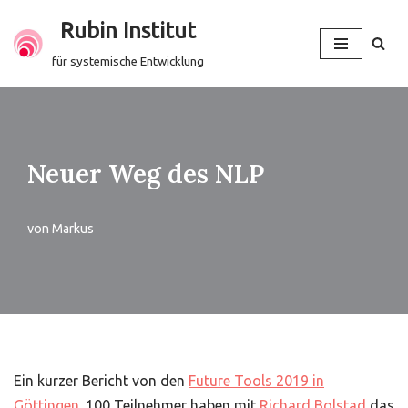
Rubin Institut
Zum
für systemische Entwicklung
Inhalt
springen
Neuer Weg des NLP
von
Markus
Ein kurzer Bericht von den
Future Tools 2019 in
Göttingen
. 100 Teilnehmer haben mit
Richard Bolstad
das