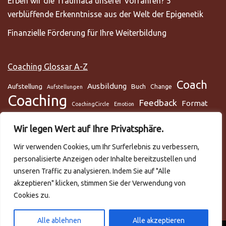
Erben wir die Traumata unserer Vorfahren? 5
verblüffende Erkenntnisse aus der Welt der Epigenetik
Finanzielle Förderung für Ihre Weiterbildung
Coaching Glossar A-Z
Coach
Ausbildung
Aufstellung
Buch
Change
Aufstellungen
Coaching
Feedback
Format
CoachingCircle
Emotion
Gesundheit
Gesundheitscoach
Gehirn
Glaube
Wir legen Wert auf Ihre Privatsphäre.
Lunge
Meditation
Glaubenssysteme
Loslassen
Lösungsorientiert
Wir verwenden Cookies, um Ihr Surferlebnis zu verbessern,
Mentaltraining
Mental
mentale Gesundheit
Metamodell
personalisierte Anzeigen oder Inhalte bereitzustellen und
NLP
Podcast
Practitioner
Rapport
Selbstmanagement
Six-Step
unseren Traffic zu analysieren. Indem Sie auf "Alle
Systemisch
Somatic Release
Stress
akzeptieren" klicken, stimmen Sie der Verwendung von
Cookies zu.
Trance
systemische Aufstellungen
Teilnehmer
Training
Team
Video
Trauma
Trauer
Zeitmanagement
VAKOG
Verhalten
Ziele
Alle ablehnen
Alle akzeptieren