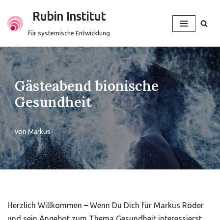
Rubin Institut
Zum
für systemische Entwicklung
Inhalt
springen
Gästeabend bionische
Gesundheit
von
Markus
Herzlich Willkommen – Wenn Du Dich für Markus Röder
und sein Angebot zum Thema Gesundheit interessierst,