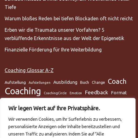
Tiefe
Warum bloßes Reden bei tiefen Blockaden oft nicht reicht
Erben wir die Traumata unserer Vorfahren? 5
verblüffende Erkenntnisse aus der Welt der Epigenetik
Finanzielle Förderung für Ihre Weiterbildung
Coaching Glossar A-Z
Coach
Ausbildung
Aufstellung
Buch
Change
Aufstellungen
Coaching
Feedback
Format
CoachingCircle
Emotion
Gesundheit
Gesundheitscoach
Gehirn
Glaube
Wir legen Wert auf Ihre Privatsphäre.
Lunge
Meditation
Glaubenssysteme
Loslassen
Lösungsorientiert
Wir verwenden Cookies, um Ihr Surferlebnis zu verbessern,
Mentaltraining
Mental
mentale Gesundheit
Metamodell
personalisierte Anzeigen oder Inhalte bereitzustellen und
NLP
Podcast
Practitioner
Rapport
Selbstmanagement
Six-Step
unseren Traffic zu analysieren. Indem Sie auf "Alle