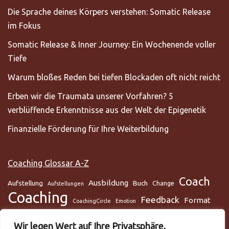
Die Sprache deines Körpers verstehen: Somatic Release
im Fokus
Somatic Release & Inner Journey: Ein Wochenende voller
Tiefe
Warum bloßes Reden bei tiefen Blockaden oft nicht reicht
Erben wir die Traumata unserer Vorfahren? 5
verblüffende Erkenntnisse aus der Welt der Epigenetik
Finanzielle Förderung für Ihre Weiterbildung
Coaching Glossar A-Z
Coach
Ausbildung
Aufstellung
Buch
Change
Aufstellungen
Coaching
Feedback
Format
CoachingCircle
Emotion
Gesundheit
Gesundheitscoach
Gehirn
Glaube
Wir legen Wert auf Ihre Privatsphäre.