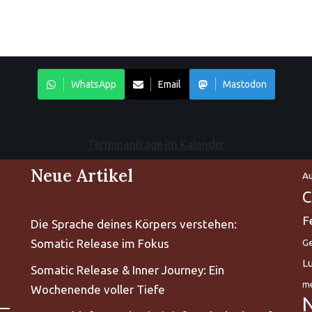
WhatsApp
Email
Mastodon
Terminanfrage im Kalender
Neue Artikel
Au
C
F
Die Sprache deines Körpers verstehen:
Somatic Release im Fokus
Ge
L
Somatic Release & Inner Journey: Ein
me
Wochenende voller Tiefe