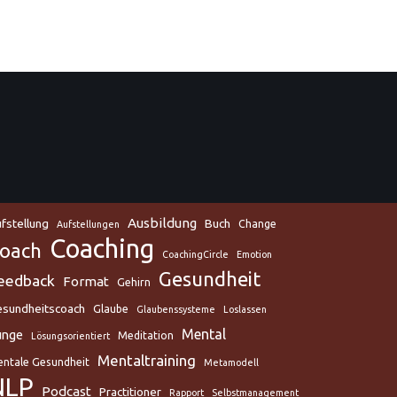
Ausbildung
fstellung
Buch
Change
Aufstellungen
Coaching
oach
CoachingCircle
Emotion
Gesundheit
eedback
Format
Gehirn
sundheitscoach
Glaube
Glaubenssysteme
Loslassen
Mental
unge
Meditation
Lösungsorientiert
Mentaltraining
ntale Gesundheit
Metamodell
NLP
Podcast
Practitioner
Rapport
Selbstmanagement