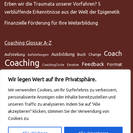
Erben wir die Traumata unserer Vorfahren? 5
verblüffende Erkenntnisse aus der Welt der Epigenetik
Finanzielle Förderung für Ihre Weiterbildung
Coaching Glossar A-Z
Coach
Ausbildung
Aufstellung
Buch
Change
Aufstellungen
Coaching
Feedback
Format
CoachingCircle
Emotion
Gesundheit
Gesundheitscoach
Gehirn
Glaube
Wir legen Wert auf Ihre Privatsphäre.
Lunge
Meditation
Glaubenssysteme
Loslassen
Lösungsorientiert
Wir verwenden Cookies, um Ihr Surferlebnis zu verbessern,
Mentaltraining
Mental
mentale Gesundheit
Metamodell
personalisierte Anzeigen oder Inhalte bereitzustellen und
NLP
Podcast
Practitioner
Rapport
Selbstmanagement
Six-Step
unseren Traffic zu analysieren. Indem Sie auf "Alle
Systemisch
Somatic Release
Stress
akzeptieren" klicken, stimmen Sie der Verwendung von
Cookies zu.
Trance
systemische Aufstellungen
Teilnehmer
Training
Team
Video
Trauma
Trauer
Zeitmanagement
VAKOG
Verhalten
Ziele