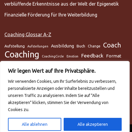
verblüffende Erkenntnisse aus der Welt der Epigenetik
Finanzielle Förderung für Ihre Weiterbildung
Coaching Glossar A-Z
Coach
Ausbildung
Aufstellung
Buch
Change
Aufstellungen
Coaching
Feedback
Format
CoachingCircle
Emotion
Gesundheit
Gesundheitscoach
Gehirn
Glaube
Wir legen Wert auf Ihre Privatsphäre.
Lunge
Meditation
Glaubenssysteme
Loslassen
Lösungsorientiert
Wir verwenden Cookies, um Ihr Surferlebnis zu verbessern,
Mentaltraining
Mental
mentale Gesundheit
Metamodell
personalisierte Anzeigen oder Inhalte bereitzustellen und
NLP
Podcast
Practitioner
Rapport
Selbstmanagement
Six-Step
unseren Traffic zu analysieren. Indem Sie auf "Alle
Systemisch
Somatic Release
Stress
akzeptieren" klicken, stimmen Sie der Verwendung von
Cookies zu.
Trance
systemische Aufstellungen
Teilnehmer
Training
Team
Video
Trauma
Trauer
Zeitmanagement
VAKOG
Verhalten
Ziele
Alle ablehnen
Alle akzeptieren
Neve
| Präsentiert von
WordPress