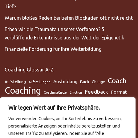
Tiefe
Warum bloßes Reden bei tiefen Blockaden oft nicht reicht
Erben wir die Traumata unserer Vorfahren? 5
verblüffende Erkenntnisse aus der Welt der Epigenetik
Finanzielle Förderung für Ihre Weiterbildung
Coaching Glossar A-Z
Coach
Ausbildung
Aufstellung
Buch
Change
Aufstellungen
Coaching
Feedback
Format
CoachingCircle
Emotion
Gesundheit
Gesundheitscoach
Gehirn
Glaube
Wir legen Wert auf Ihre Privatsphäre.
Lunge
Meditation
Glaubenssysteme
Loslassen
Lösungsorientiert
Wir verwenden Cookies, um Ihr Surferlebnis zu verbessern,
Mentaltraining
Mental
mentale Gesundheit
Metamodell
personalisierte Anzeigen oder Inhalte bereitzustellen und
NLP
Podcast
Practitioner
Rapport
Selbstmanagement
Six-Step
unseren Traffic zu analysieren. Indem Sie auf "Alle