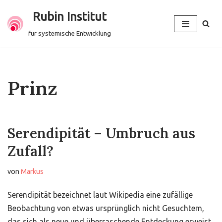
Rubin Institut
Zum
für systemische Entwicklung
Inhalt
springen
Prinz
Serendipität – Umbruch aus
Zufall?
von
Markus
Serendipität bezeichnet laut Wikipedia eine zufällige
Beobachtung von etwas ursprünglich nicht Gesuchtem,
das sich als neue und überraschende Entdeckung erweist.