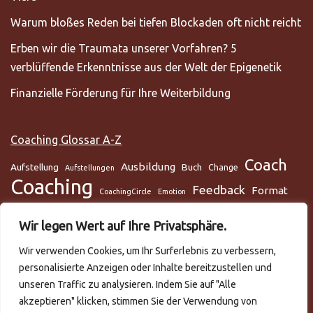
Warum bloßes Reden bei tiefen Blockaden oft nicht reicht
Erben wir die Traumata unserer Vorfahren? 5
verblüffende Erkenntnisse aus der Welt der Epigenetik
Finanzielle Förderung für Ihre Weiterbildung
Coaching Glossar A-Z
Coach
Ausbildung
Aufstellung
Buch
Change
Aufstellungen
Coaching
Feedback
Format
CoachingCircle
Emotion
Gesundheit
Gesundheitscoach
Gehirn
Glaube
Wir legen Wert auf Ihre Privatsphäre.
Lunge
Meditation
Glaubenssysteme
Loslassen
Lösungsorientiert
Wir verwenden Cookies, um Ihr Surferlebnis zu verbessern,
Mentaltraining
Mental
mentale Gesundheit
Metamodell
personalisierte Anzeigen oder Inhalte bereitzustellen und
NLP
Podcast
Practitioner
Rapport
Selbstmanagement
Six-Step
unseren Traffic zu analysieren. Indem Sie auf "Alle
Systemisch
Somatic Release
Stress
akzeptieren" klicken, stimmen Sie der Verwendung von