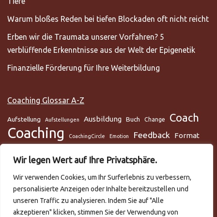
Tiefe
Warum bloßes Reden bei tiefen Blockaden oft nicht reicht
Erben wir die Traumata unserer Vorfahren? 5
verblüffende Erkenntnisse aus der Welt der Epigenetik
Finanzielle Förderung für Ihre Weiterbildung
Coaching Glossar A-Z
Coach
Ausbildung
Aufstellung
Buch
Change
Aufstellungen
Coaching
Feedback
Format
CoachingCircle
Emotion
Gesundheit
Gesundheitscoach
Gehirn
Glaube
Wir legen Wert auf Ihre Privatsphäre.
Lunge
Meditation
Glaubenssysteme
Loslassen
Lösungsorientiert
Wir verwenden Cookies, um Ihr Surferlebnis zu verbessern,
Mentaltraining
Mental
mentale Gesundheit
Metamodell
personalisierte Anzeigen oder Inhalte bereitzustellen und
NLP
Podcast
Practitioner
Rapport
Selbstmanagement
Six-Step
unseren Traffic zu analysieren. Indem Sie auf "Alle
Systemisch
Somatic Release
Stress
akzeptieren" klicken, stimmen Sie der Verwendung von