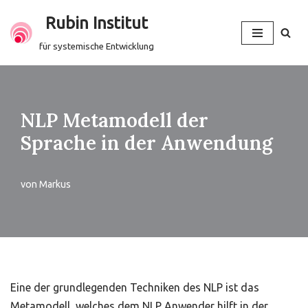
Rubin Institut
Zum
für systemische Entwicklung
Inhalt
springen
NLP Metamodell der
Sprache in der Anwendung
von
Markus
Eine der grundlegenden Techniken des NLP ist das
Metamodell, welches dem NLP Anwender hilft in der