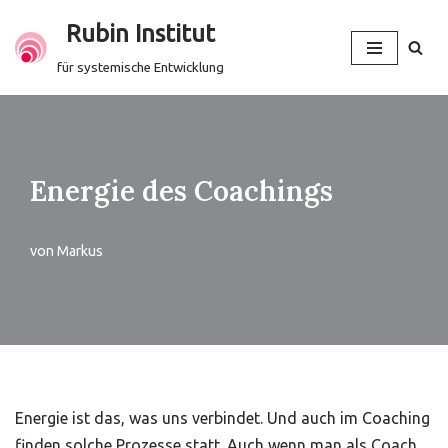
Rubin Institut
Zum
für systemische Entwicklung
Inhalt
springen
Energie des Coachings
von
Markus
Energie ist das, was uns verbindet. Und auch im Coaching
finden solche Prozesse statt. Auch wenn man als Coach