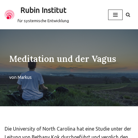
Rubin Institut
Zum
für systemische Entwicklung
Inhalt
springen
Meditation und der Vagus
von
Markus
Die University of North Carolina hat eine Studie unter der
Leitung von Bethany Kok durchgeführt und verglich den