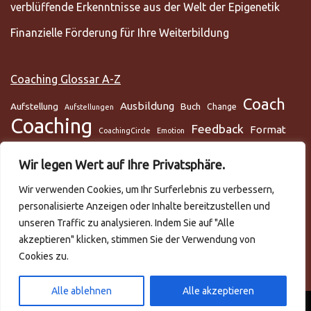
verblüffende Erkenntnisse aus der Welt der Epigenetik
Finanzielle Förderung für Ihre Weiterbildung
Coaching Glossar A-Z
Coach
Ausbildung
Aufstellung
Buch
Change
Aufstellungen
Coaching
Feedback
Format
CoachingCircle
Emotion
Gesundheit
Gesundheitscoach
Gehirn
Glaube
Wir legen Wert auf Ihre Privatsphäre.
Lunge
Meditation
Glaubenssysteme
Loslassen
Lösungsorientiert
Wir verwenden Cookies, um Ihr Surferlebnis zu verbessern,
Mentaltraining
Mental
mentale Gesundheit
Metamodell
personalisierte Anzeigen oder Inhalte bereitzustellen und
NLP
Podcast
Practitioner
Rapport
Selbstmanagement
Six-Step
unseren Traffic zu analysieren. Indem Sie auf "Alle
Systemisch
Somatic Release
Stress
akzeptieren" klicken, stimmen Sie der Verwendung von
Cookies zu.
Trance
systemische Aufstellungen
Teilnehmer
Training
Team
Video
Trauma
Trauer
Zeitmanagement
VAKOG
Verhalten
Ziele
Alle ablehnen
Alle akzeptieren
Neve
| Präsentiert von
WordPress