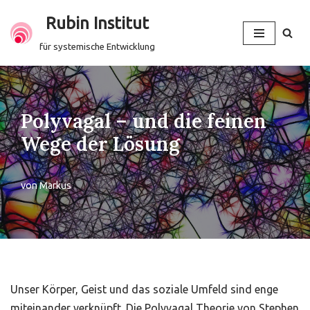
Rubin Institut
Zum
für systemische Entwicklung
Inhalt
springen
Polyvagal – und die feinen
Wege der Lösung
von
Markus
Unser Körper, Geist und das soziale Umfeld sind enge
miteinander verknüpft. Die Polyvagal Theorie von Stephen