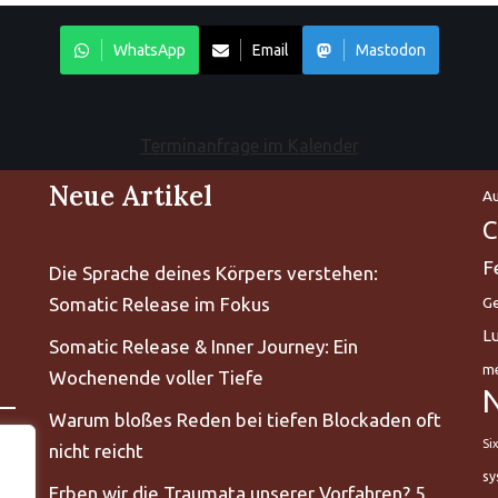
WhatsApp
Email
Mastodon
Terminanfrage im Kalender
Neue Artikel
Au
C
F
Die Sprache deines Körpers verstehen:
Somatic Release im Fokus
Ge
L
Somatic Release & Inner Journey: Ein
me
Wochenende voller Tiefe
Warum bloßes Reden bei tiefen Blockaden oft
Si
nicht reicht
sy
Erben wir die Traumata unserer Vorfahren? 5