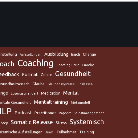
Ausbildung
fstellung
Buch
Change
Aufstellungen
Coaching
oach
CoachingCircle
Emotion
Gesundheit
eedback
Format
Gehirn
sundheitscoach
Glaube
Glaubenssysteme
Loslassen
Mental
unge
Meditation
Lösungsorientiert
Mentaltraining
ntale Gesundheit
Metamodell
NLP
Podcast
Practitioner
Rapport
Selbstmanagement
Systemisch
Somatic Release
Stress
x-Step
stemische Aufstellungen
Teilnehmer
Training
Team