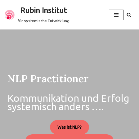
Rubin Institut
Zum
für systemische Entwicklung
Inhalt
springen
NLP Practitioner
Kommunikation und Erfolg
systemisch anders ….
Was ist NLP?