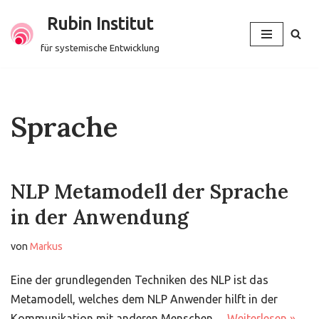
Rubin Institut
Zum
für systemische Entwicklung
Inhalt
springen
Sprache
NLP Metamodell der Sprache
in der Anwendung
von
Markus
Eine der grundlegenden Techniken des NLP ist das
Metamodell, welches dem NLP Anwender hilft in der
Kommunikation mit anderen Menschen…
Weiterlesen »