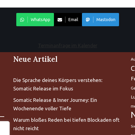
WhatsApp
Email
Mastodon
Terminanfrage im Kalender
Neue Artikel
Au
C
F
Die Sprache deines Körpers verstehen:
Somatic Release im Fokus
Ge
L
Somatic Release & Inner Journey: Ein
me
Wochenende voller Tiefe
Warum bloßes Reden bei tiefen Blockaden oft
Si
nicht reicht