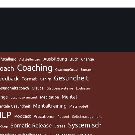
Ausbildung
fstellung
Buch
Change
Aufstellungen
Coaching
oach
CoachingCircle
Emotion
Gesundheit
eedback
Format
Gehirn
sundheitscoach
Glaube
Glaubenssysteme
Loslassen
Mental
unge
Meditation
Lösungsorientiert
Mentaltraining
ntale Gesundheit
Metamodell
NLP
Podcast
Practitioner
Rapport
Selbstmanagement
Systemisch
Somatic Release
Stress
x-Step