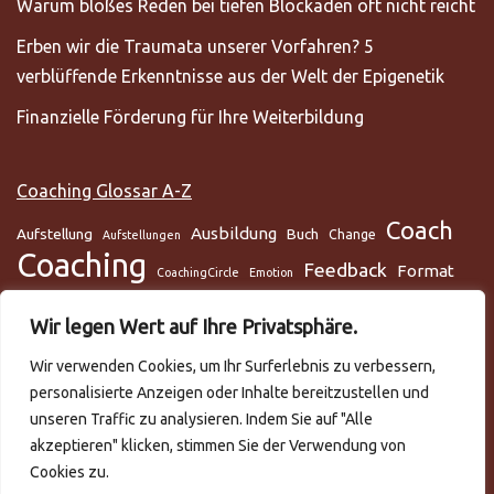
Warum bloßes Reden bei tiefen Blockaden oft nicht reicht
Erben wir die Traumata unserer Vorfahren? 5
verblüffende Erkenntnisse aus der Welt der Epigenetik
Finanzielle Förderung für Ihre Weiterbildung
Coaching Glossar A-Z
Coach
Ausbildung
Aufstellung
Buch
Change
Aufstellungen
Coaching
Feedback
Format
CoachingCircle
Emotion
Gesundheit
Gesundheitscoach
Gehirn
Glaube
Wir legen Wert auf Ihre Privatsphäre.
Lunge
Meditation
Glaubenssysteme
Loslassen
Lösungsorientiert
Wir verwenden Cookies, um Ihr Surferlebnis zu verbessern,
Mentaltraining
Mental
mentale Gesundheit
Metamodell
personalisierte Anzeigen oder Inhalte bereitzustellen und
NLP
Podcast
Practitioner
Rapport
Selbstmanagement
Six-Step
unseren Traffic zu analysieren. Indem Sie auf "Alle
Systemisch
Somatic Release
Stress
akzeptieren" klicken, stimmen Sie der Verwendung von
Cookies zu.
Trance
systemische Aufstellungen
Teilnehmer
Training
Team